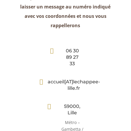
laisser un message au numéro indiqué
avec vos coordonnées et nous vous
rappellerons

06 30
89 27
33

accueil[AT]lechappee-
lille.fr

59000,
Lille
Métro –
Gambetta /