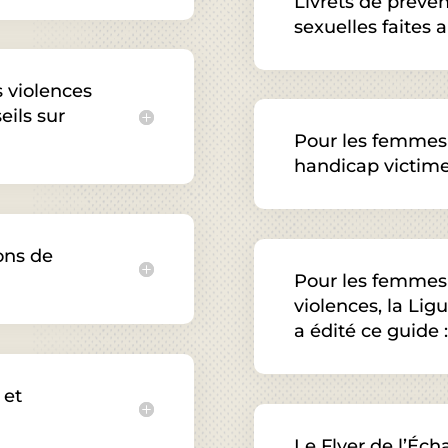
Livrets de préven
sexuelles faites 
s violences
eils sur
Pour les femmes 
handicap victime
ions de
Pour les femmes 
violences, la Li
a édité ce guide :
 et
Le Flyer de l’Éc