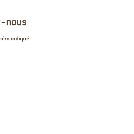
z-nous
méro indiqué